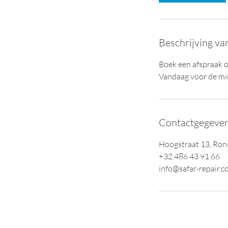
n
.
Beschrijving va
Boek een afspraak o
Vandaag voor de mi
Contactgegeve
Hoogstraat 13, Ron
+32 486 43 91 66
info@safar-repair.